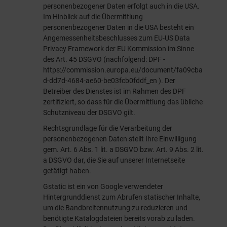
personenbezogener Daten erfolgt auch in die USA.
Im Hinblick auf die Übermittlung
personenbezogener Daten in die USA besteht ein
Angemessenheitsbeschlusses zum EU-US Data
Privacy Framework der EU Kommission im Sinne
des Art. 45 DSGVO (nachfolgend: DPF -
https://commission.europa.eu/document/fa09cba
d-dd7d-4684-ae60-be03fcb0fddf_en
). Der
Betreiber des Dienstes ist im Rahmen des DPF
zertifiziert, so dass für die Übermittlung das übliche
Schutzniveau der DSGVO gilt.
Rechtsgrundlage für die Verarbeitung der
personenbezogenen Daten stellt Ihre Einwilligung
gem. Art. 6 Abs. 1 lit. a DSGVO bzw. Art. 9 Abs. 2 lit.
a DSGVO dar, die Sie auf unserer Internetseite
getätigt haben.
Gstatic ist ein von Google verwendeter
Hintergrunddienst zum Abrufen statischer Inhalte,
um die Bandbreitennutzung zu reduzieren und
benötigte Katalogdateien bereits vorab zu laden.