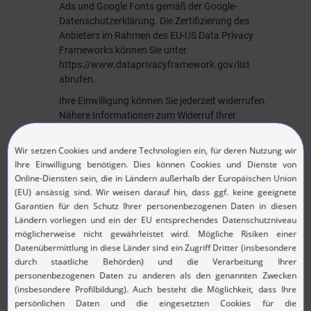
Ads und Google Fonts gemäß der Google-
Datenschutzerklärung. Die Zertifizierung des
Anbieters im Rahmen des EU-US Data Privacy
Frameworks können Sie unter
https://www.dataprivacyframework.gov/list
abrufen.
Ihre Einwilligung können Sie jederzeit widerrufen.
Nähere Informationen zum Widerruf Ihrer
Einwilligung finden Sie entweder bei der
Einwilligung selbst oder am Ende dieser
Datenschutzerklärung.
Weitere Informationen zum Handling der
übertragenen Daten finden Sie in der
Datenschutzerklärung des Anbieters unter
https://policies.google.com/privacy
.
Der Anbieter bietet unter
https://support.google.com/My-Ad-Center-
Help/answer/12155451?hl=de
zusätzlich eine Opt-
Out Möglichkeit an.