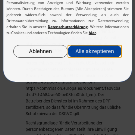
Google Ads
Wir verwenden auf unserer Seite den Dienst Google
Ads des Unternehmens Google Ireland Limited,
Gordon House, Barrow Street, 4 Dublin, Irland, E-
Mail:
support-deutschland@google.com
, Website:
https://www.google.com/
. Die Übermittlung
personenbezogener Daten erfolgt auch in die USA.
Im Hinblick auf die Übermittlung
personenbezogener Daten in die USA besteht ein
Angemessenheitsbeschlusses zum EU-US Data
Privacy Framework der EU Kommission im Sinne
des Art. 45 DSGVO (nachfolgend: DPF -
https://commission.europa.eu/document/fa09cba
d-dd7d-4684-ae60-be03fcb0fddf_en
). Der
Betreiber des Dienstes ist im Rahmen des DPF
zertifiziert, so dass für die Übermittlung das übliche
Schutzniveau der DSGVO gilt.
Rechtsgrundlage für die Verarbeitung der
personenbezogenen Daten stellt Ihre Einwilligung