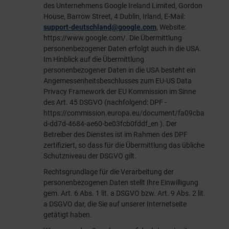
des Unternehmens Google Ireland Limited, Gordon
House, Barrow Street, 4 Dublin, Irland, E-Mail:
support-deutschland@google.com
, Website:
https://www.google.com/
. Die Übermittlung
personenbezogener Daten erfolgt auch in die USA.
Im Hinblick auf die Übermittlung
personenbezogener Daten in die USA besteht ein
Angemessenheitsbeschlusses zum EU-US Data
Privacy Framework der EU Kommission im Sinne
des Art. 45 DSGVO (nachfolgend: DPF -
https://commission.europa.eu/document/fa09cba
d-dd7d-4684-ae60-be03fcb0fddf_en
). Der
Betreiber des Dienstes ist im Rahmen des DPF
zertifiziert, so dass für die Übermittlung das übliche
Schutzniveau der DSGVO gilt.
Rechtsgrundlage für die Verarbeitung der
personenbezogenen Daten stellt Ihre Einwilligung
gem. Art. 6 Abs. 1 lit. a DSGVO bzw. Art. 9 Abs. 2 lit.
a DSGVO dar, die Sie auf unserer Internetseite
getätigt haben.