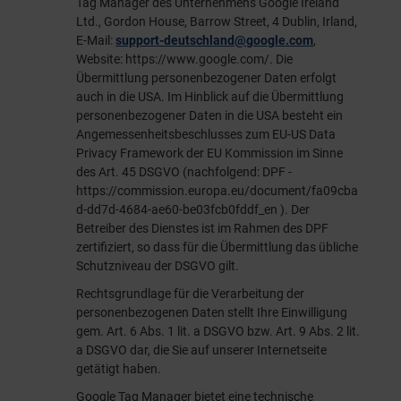
Tag Manager des Unternehmens Google Ireland
Ltd., Gordon House, Barrow Street, 4 Dublin, Irland,
E-Mail:
support-deutschland@google.com
,
Website:
https://www.google.com/
. Die
Übermittlung personenbezogener Daten erfolgt
auch in die USA. Im Hinblick auf die Übermittlung
personenbezogener Daten in die USA besteht ein
Angemessenheitsbeschlusses zum EU-US Data
Privacy Framework der EU Kommission im Sinne
des Art. 45 DSGVO (nachfolgend: DPF -
https://commission.europa.eu/document/fa09cba
d-dd7d-4684-ae60-be03fcb0fddf_en
). Der
Betreiber des Dienstes ist im Rahmen des DPF
zertifiziert, so dass für die Übermittlung das übliche
Schutzniveau der DSGVO gilt.
Rechtsgrundlage für die Verarbeitung der
personenbezogenen Daten stellt Ihre Einwilligung
gem. Art. 6 Abs. 1 lit. a DSGVO bzw. Art. 9 Abs. 2 lit.
a DSGVO dar, die Sie auf unserer Internetseite
getätigt haben.
Google Tag Manager bietet eine technische