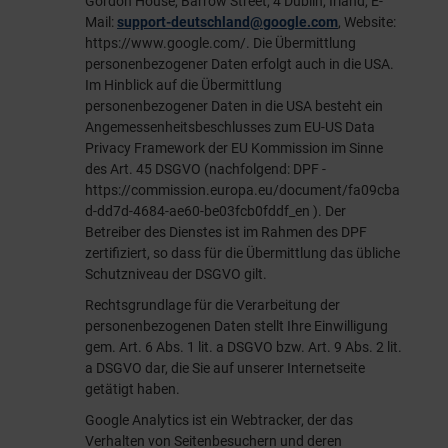
Gordon House, Barrow Street, 4 Dublin, Irland, E-
Mail:
support-deutschland@google.com
, Website:
https://www.google.com/
. Die Übermittlung
personenbezogener Daten erfolgt auch in die USA.
Im Hinblick auf die Übermittlung
personenbezogener Daten in die USA besteht ein
Angemessenheitsbeschlusses zum EU-US Data
Privacy Framework der EU Kommission im Sinne
des Art. 45 DSGVO (nachfolgend: DPF -
https://commission.europa.eu/document/fa09cba
d-dd7d-4684-ae60-be03fcb0fddf_en
). Der
Betreiber des Dienstes ist im Rahmen des DPF
zertifiziert, so dass für die Übermittlung das übliche
Schutzniveau der DSGVO gilt.
Rechtsgrundlage für die Verarbeitung der
personenbezogenen Daten stellt Ihre Einwilligung
gem. Art. 6 Abs. 1 lit. a DSGVO bzw. Art. 9 Abs. 2 lit.
a DSGVO dar, die Sie auf unserer Internetseite
getätigt haben.
Google Analytics ist ein Webtracker, der das
Verhalten von Seitenbesuchern und deren