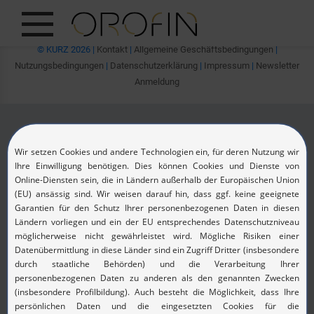
Oops, an error occurred! Code: 20260807055533de721ca3
© KURZ 2026 |
Kontakt
|
Allgemeine Geschäftsbedingungen
|
ZEIGE ALLES
Nutzungsbedingungen
|
Datenschutzerklärung
|
Impressum
|
Newsletter
Anmeldung
EINBLICKE
PRODUKTE
BRANCHEN
DESIGN
DE