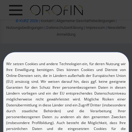
Oops, an error occurred! Code: 2026080712592941db8595
© KURZ 2026 |
Kontakt
|
Allgemeine Geschäftsbedingungen
|
ZEIGE ALLES
Nutzungsbedingungen
|
Datenschutzerklärung
|
Impressum
|
Newsletter
Anmeldung
EINBLICKE
PRODUKTE
BRANCHEN
DESIGN
DE