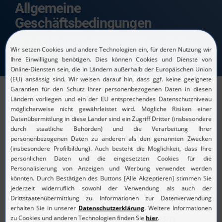
Allgemeine
Geschäftsbedingungen
of LEONHARD KURZ Stiftung & Co.
KG
Lieferbedingungen der LEONHARD KURZ
Stiftung & Co. KG ("KURZ-LB")
Stand September 2017
Lieferbedingungen für Maschinen der
LEONHARD KURZ Stiftung & Co. KG
("KURZ-LM")
Stand September 2017
Einkaufsbedingungen der LEONHARD